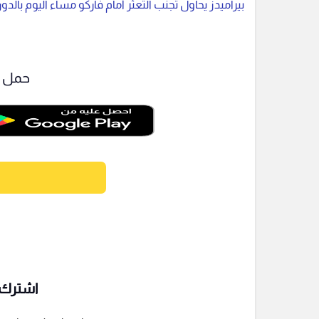
بيراميدز يحاول تجنب التعثر أمام فاركو مساء اليوم بالد
حمل ت
اشترك ف