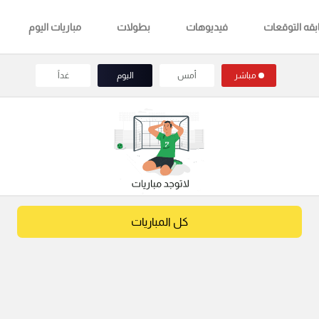
قه التوقعات
فيديوهات
بطولات
مباريات اليوم
مباشر
أمس
اليوم
غداً
كل المباريات