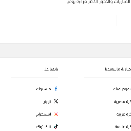
باريات والأخبار الأكثر قراءة يوميا
اشترك الان
إرسال تعليق
خبار & مالتيميديا
تابعنا على
نفوجرافيك
فيسبوك
رة مصرية
تويتر
رة عربية
انستجرام
رة عالمية
تيك توك