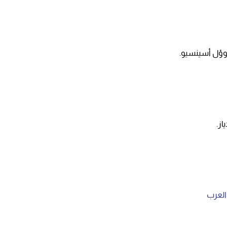
اوؤل أسينسيو.
از.
 العرب