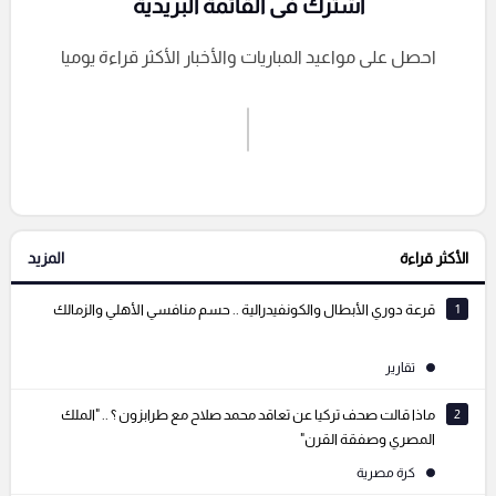
اشترك فى القائمة البريدية
احصل على مواعيد المباريات والأخبار الأكثر قراءة يوميا
اشترك الان
إرسال تعليق
الأكثر قراءة
المزيد
التعليقات السابقة
1
قرعة دوري الأبطال والكونفيدرالية .. حسم منافسي الأهلي والزمالك
تقارير
2
ماذا قالت صحف تركيا عن تعاقد محمد صلاح مع طرابزون ؟ .. "الملك
المصري وصفقة القرن"
كرة مصرية