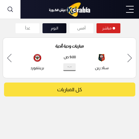
مباشر
أمس
اليوم
غداً
مباريات ودية أندية
9:00 ص
- : -
ستاد رين
برينتفورد
كل المباريات