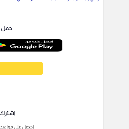
حمل ت
اشترك ف
احصل على مواعيد الم