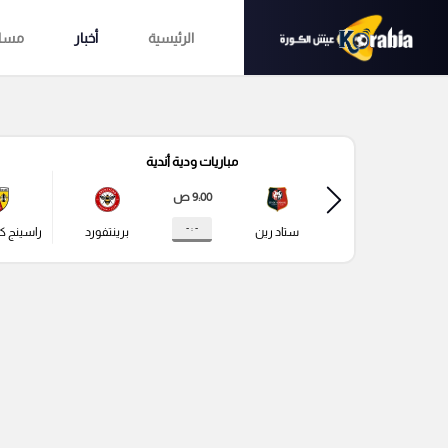
الرئيسية
أخبار
مساب
مباريات ودية أندية
9:00 ص
- : -
ستاد رين
برينتفورد