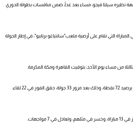
اجهة نظيره سيلتا فيجو، مساء بعد غداً، ضمن منافسات بطولة الدوري
مباراة التي تقام على أرضية ملعب"سانتياغو برنابيو"، في إطار الجولة
ثالثة من مساء يوم الأحد، بتوقيت القاهرة ومكة المكرمة.
ويحتل ريال مدريد وصافة جدول ترتيب الدوري الإسباني برصيد 72 نقطة، وذلك بعد مرور 33 جولة، حقق الفوز في 22 لقاء،