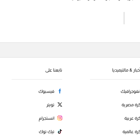
اشترك الان
إرسال تعليق
خبار & مالتيميديا
تابعنا على
نفوجرافيك
فيسبوك
رة مصرية
تويتر
رة عربية
انستجرام
رة عالمية
تيك توك