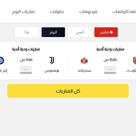
قه التوقعات
فيديوهات
بطولات
مباريات اليوم
مباشر
أمس
اليوم
غداً
مباريات ودية أندية
مباريات ودية أندية
10:00 ص
11:00 ص
- : -
- : -
راسينج كلوب دي لانس
سندرلاند
يوفنتوس
إنتر م
كل المباريات