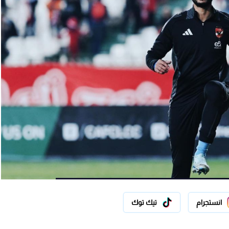
انستجرام
تيك توك