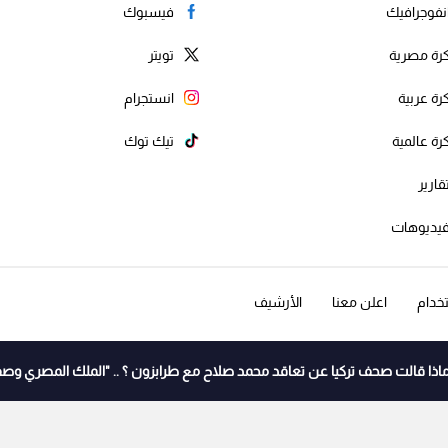
نفوجرافيك
فيسبوك
رة مصرية
تويتر
رة عربية
انستجرام
رة عالمية
تيك توك
قارير
يديوهات
خدام
اعلن معنا
الأرشيف
اذا قالت صحف تركيا عن تعاقد محمد صلاح مع طرابزون ؟ .. "الملك المصري وصف