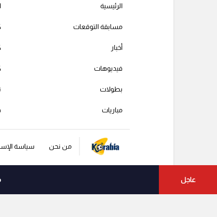
الرئيسية
ا
مسابقة التوقعات
ك
أخبار
ك
فيديوهات
ك
بطولات
ت
مباريات
ف
من نحن
سياسة الإست
عاجل
م