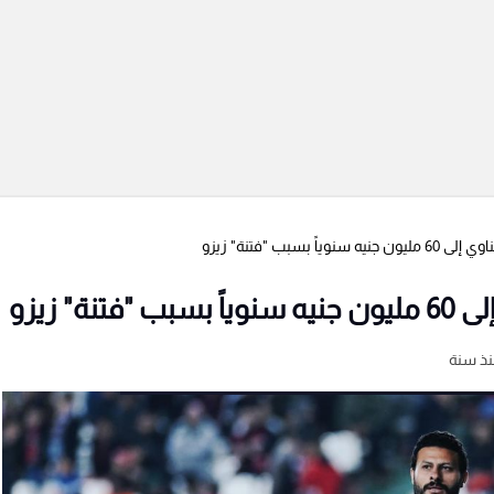
بسبب "فتنة" زيزو
" زيزو
ذ سنة