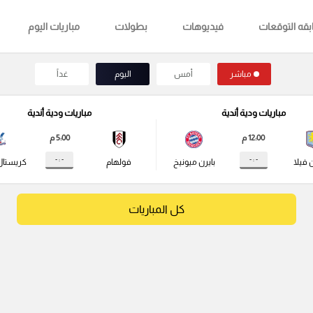
قه التوقعات
فيديوهات
بطولات
مباريات اليوم
مباشر
أمس
اليوم
غداً
مباريات ودية أندية
مباريات ودية أندية
12:00 م
5:00 م
- : -
- : -
 فيلا
بايرن ميونيخ
فولهام
كريستال
كل المباريات