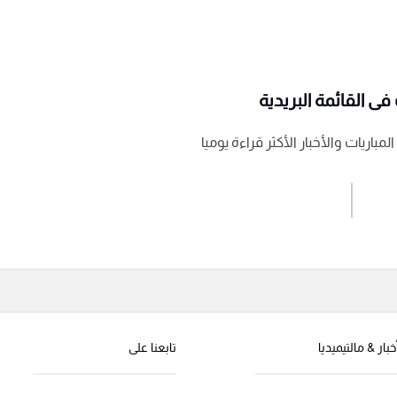
ى القائمة البريدية
باريات والأخبار الأكثر قراءة يوميا
اشترك الان
إرسال تعليق
خبار & مالتيميديا
تابعنا على