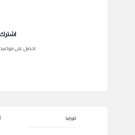
اشترك ف
احصل على مواعيد الم
التعليقات السابقة
كورابيا
أ