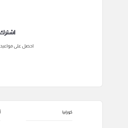
اشترك ف
احصل على مواعيد الم
التعليقات السابقة
كورابيا
أ