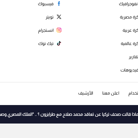
نفوجرافيك
فيسبوك
رة مصرية
تويتر
رة عربية
انستجرام
رة عالمية
تيك توك
قارير
يديوهات
خدام
اعلن معنا
الأرشيف
اذا قالت صحف تركيا عن تعاقد محمد صلاح مع طرابزون ؟ .. "الملك المصري وصف