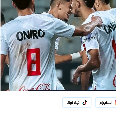
انستجرام
تيك توك