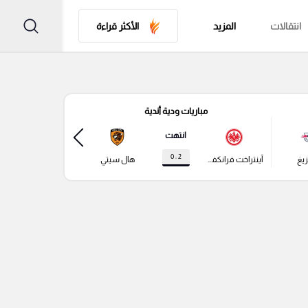
انتقالات
المزيد
الأكثر قراءة
مباريات ودية أندية
مباري
انتهت
2 : 0
زيغ
آينتراخت فرانكفورت
هال سيتي
باير ليفركوزن