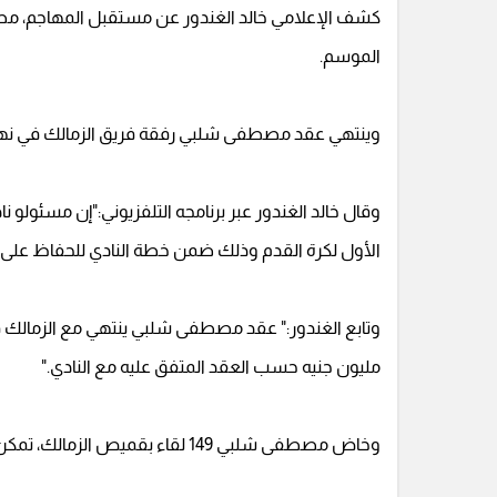
كشف الإعلامي خالد الغندور عن مستقبل المهاجم، مصط
الموسم.
وينتهي عقد مصطفى شلبي رفقة فريق الزمالك في نهاية موسم 
وقال خالد الغندور عبر برنامجه التلفزيوني:"إن مسئول
الأول لكرة القدم وذلك ضمن خطة النادي للحفاظ على 
مليون جنيه حسب العقد المتفق عليه مع النادي."
وخاض مصطفى شلبي 149 لقاء بقميص الزمالك، تمكن من إحراز 25 هدف وصناعة 12 آخريين.