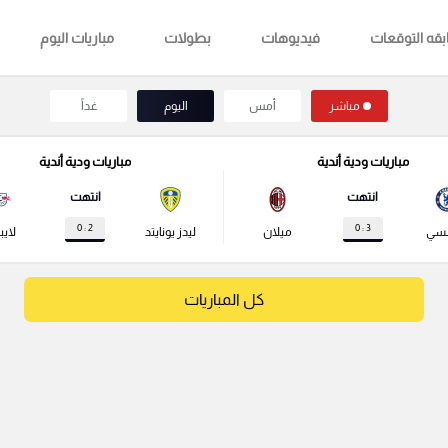
قه التوقعات
فيديوهات
بطولات
مباريات اليوم
مباشر
أمس
اليوم
غداً
مباريات ودية أندية
مباريات ودية أندية
انتهت
انتهت
2 : 0
3 : 0
لسي
ميلان
ليدز يونايتد
لايب
كل المباريات