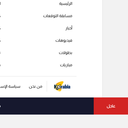
الرئيسية
ا
مسابقة التوقعات
ك
أخبار
ك
فيديوهات
ك
بطولات
ت
مباريات
ف
من نحن
سياسة الإست
عاجل
م