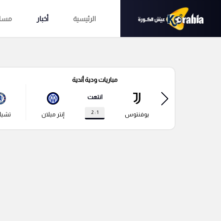
الرئيسية
أخبار
مساب
مباريات ودية أندية
انتهت
1 : 2
يوفنتوس
إنتر ميلان
تشي