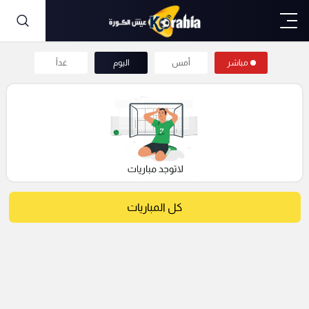
مباشر
أمس
اليوم
غداً
كل المباريات