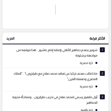
اشترك الان
إرسال تعليق
الأكثر قراءة
المزيد
التعليقات السابقة
1
شوبير يصدم جماهير الأهلي بإصابة إمام عاشور .. هذا موقفه من
مواجهة برشلونة
كرة مصرية
2
ماذا قالت صحف تركيا عن تعاقد محمد صلاح مع طرابزون ؟ .. "الملك
المصري وصفقة القرن"
كرة مصرية
3
أول ظهور رسمي لمحمد صلاح في تدريب طرابزون .. ومفاجأة مدوية
للجماهير
كرة عالمية