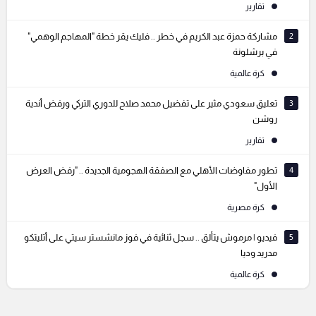
تقارير
2
مشاركة حمزة عبد الكريم في خطر .. فليك يقر خطة "المهاجم الوهمي"
في برشلونة
كرة عالمية
3
تعليق سعودي مثير على تفضيل محمد صلاح للدوري التركي ورفض أندية
روشن
تقارير
4
تطور مفاوضات الأهلي مع الصفقة الهجومية الجديدة .. "رفض العرض
الأول"
كرة مصرية
5
فيديو | مرموش يتألق .. سجل ثنائية في فوز مانشستر سيتي على أتليتكو
مدريد وديا
كرة عالمية