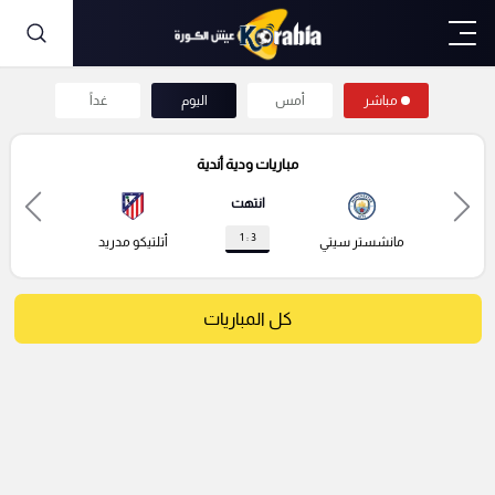
مباشر
أمس
اليوم
غداً
مباريات ودية أندية
انتهت
3 : 1
مانشستر سيتي
أتلتيكو مدريد
كل المباريات