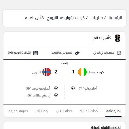
الرئيسية
مباريات
كوت ديفوار ضد النرويج - كأس العالم
كأس العالم
ملعب إيه تي آند تي
خيسوس فالنزويلا
الثلاثاء 30 يونيو 2026
انتهت
2
1
كوت ديفوار
النرويج
أماد ديالو ' 74
أنطونيو نوسا ' 39
إيرلينج هالاند ' 86
نظره عامه
أحداث المباراة
خطة اللعب
إحصائيات
دقيقه بدقيقه
القنوات الناقلة للمباراة