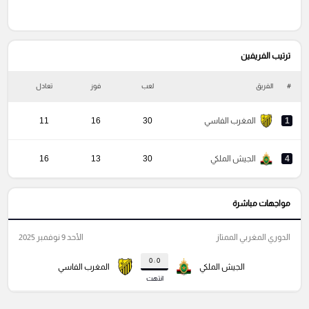
ترتيب الفريفين
#
الفريق
لعب
فوز
تعادل
خ
1
المغرب الفاسي
30
16
11
4
الجيش الملكي
30
13
16
مواجهات مباشرة
الدوري المغربي الممتاز
الأحد 9 نوفمبر 2025
0 : 0
الجيش الملكي
المغرب الفاسي
انتهت