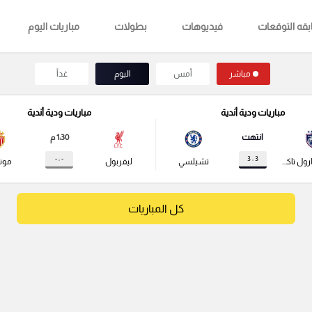
قه التوقعات
فيديوهات
بطولات
مباريات اليوم
مباشر
أمس
اليوم
غداً
مباريات ودية أندية
مباريات ودية أندية
انتهت
1:30 م
- : -
3 : 3
جوهور دارول تاكزيم
تشيلسي
ليفربول
مونا
كل المباريات