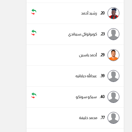
20.
رشيد أحمد
23.
كوبولواكي سيباندي
29.
أحمد ياسين
39.
عبدالله دياباتيه
40.
سيكو سونكو
77.
محمد خليفة