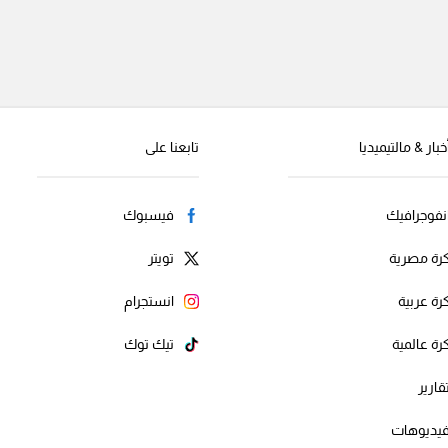
خبار & مالتيميديا
تابعنا على
نفوجرافيك
فيسبوك
رة مصرية
تويتر
رة عربية
انستجرام
رة عالمية
تيك توك
قارير
يديوهات