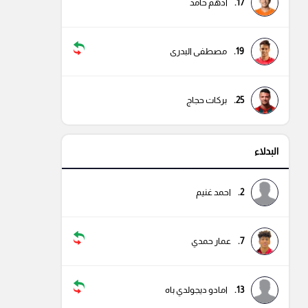
17.
أدهم حامد
19.
مصطفى البدرى
25.
بركات حجاج
البدلاء
2.
احمد غنيم
7.
عمار حمدي
13.
امادو ديجولدي باه