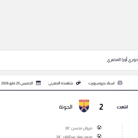
وري أورا المصري
استاد بتروسبورت
شاهنده المغربى
الخميس 28 مايو 2026
2
الجونة
انتهت
مروان محسن ' 80
محمد عماد عبدالقادر ' 84