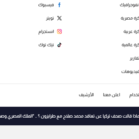
نفوجرافيك
فيسبوك
رة مصرية
تويتر
رة عربية
انستجرام
رة عالمية
تيك توك
قارير
يديوهات
خدام
اعلن معنا
الأرشيف
اذا قالت صحف تركيا عن تعاقد محمد صلاح مع طرابزون ؟ .. "الملك المصري وصف