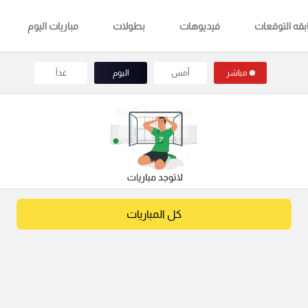
قه التوقعات
فيديوهات
بطولات
مباريات اليوم
مباشر
أمس
اليوم
غداً
كل المباريات