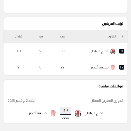
ترتيب الفريفين
#
الفريق
لعب
فوز
تعادل
خ
8
الفتح الرباطي
30
9
10
12
حسنية أغادير
29
8
9
مواجهات مباشرة
الدوري المغربي الممتاز
الأحد 2 نوفمبر 2025
1 : 2
الفتح الرباطي
حسنية أغادير
انتهت