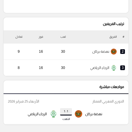
ترتيب الفريفين
#
الفريق
لعب
فوز
تعادل
خ
2
نهضة بركان
30
16
9
3
الرجاء الرياضي
30
16
8
مواجهات مباشرة
الدوري المغربي الممتاز
الأربعاء 25 فبراير 2026
1 : 1
نهضة بركان
الرجاء الرياضي
انتهت