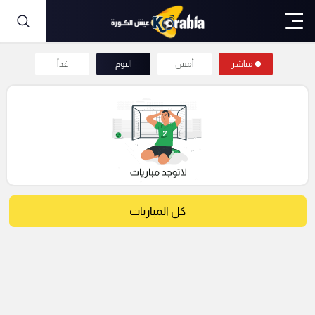
مباشر
أمس
اليوم
غداً
كل المباريات