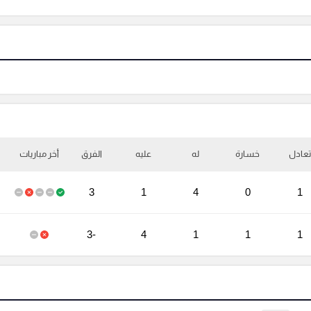
تعادل
خسارة
له
عليه
الفرق
أخر مباريات
3
1
4
0
1
-3
4
1
1
1