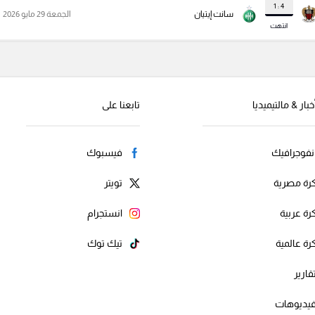
4 : 1
سانت إيتيان
الجمعة 29 مايو 2026
انتهت
خبار & مالتيميديا
تابعنا على
نفوجرافيك
فيسبوك
رة مصرية
تويتر
رة عربية
انستجرام
رة عالمية
تيك توك
قارير
يديوهات