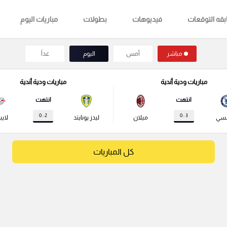
قه التوقعات
فيديوهات
بطولات
مباريات اليوم
مباشر
أمس
اليوم
غداً
مباريات ودية أندية
مباريات ودية أندية
انتهت
انتهت
2 : 0
3 : 0
لسي
ميلان
ليدز يونايتد
لايب
كل المباريات