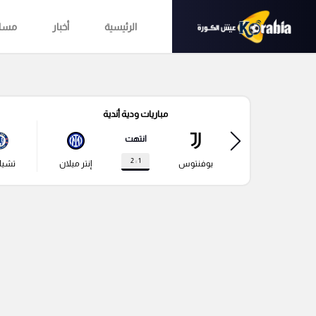
الرئيسية
أخبار
مساب
مباريات ودية أندية
انتهت
1 : 2
يوفنتوس
إنتر ميلان
تشي