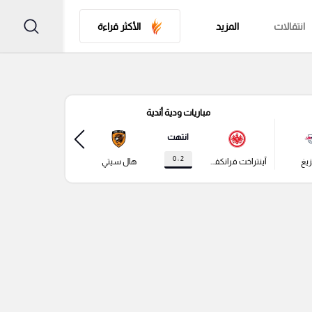
انتقالات
المزيد
الأكثر قراءة
مباريات ودية أندية
مباري
انتهت
2 : 0
زيغ
آينتراخت فرانكفورت
هال سيتي
باير ليفركوزن