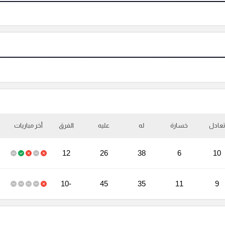
تعادل
خسارة
له
عليه
الفرق
أخر مباريات
12
26
38
6
10
-10
45
35
11
9