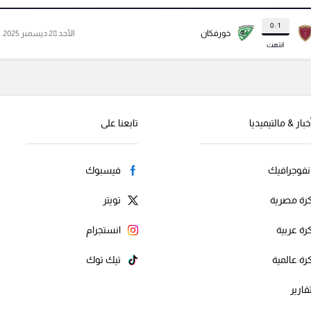
1 : 0
خورفكان
الأحد 28 ديسمبر 2025
انتهت
خبار & مالتيميديا
تابعنا على
نفوجرافيك
فيسبوك
رة مصرية
تويتر
رة عربية
انستجرام
رة عالمية
تيك توك
قارير