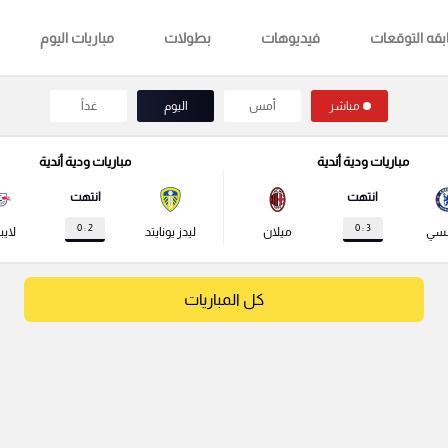
قه التوقعات
فيديوهات
بطولات
مباريات اليوم
مباشر
أمس
اليوم
غداً
مباريات ودية أندية
مباريات ودية أندية
انتهت
انتهت
2 : 0
3 : 0
لسي
ميلان
ليدز يونايتد
لايب
كل المباريات