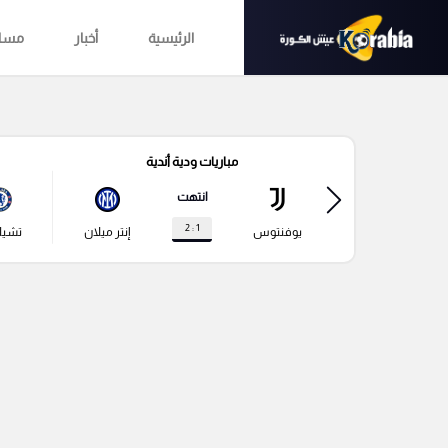
الرئيسية
أخبار
مساب
مباريات ودية أندية
انتهت
1 : 2
يوفنتوس
إنتر ميلان
تشي