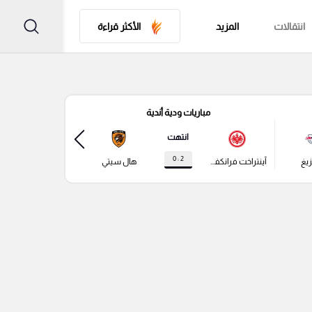
انتقالات
المزيد
الأكثر قراءة
مباريات ودية أندية
مباري
انتهت
2 : 0
زيغ
آينتراخت فرانكفورت
هال سيتي
باير ليفركوزن