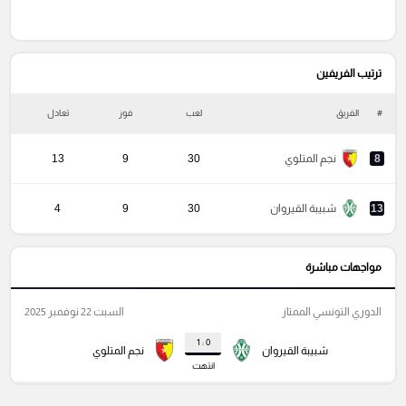
ترتيب الفريفين
#
الفريق
لعب
فوز
تعادل
خ
8
نجم المتلوي
30
9
13
13
شبيبة القيروان
30
9
4
مواجهات مباشرة
الدوري التونسي الممتاز
السبت 22 نوفمبر 2025
0 : 1
شبيبة القيروان
نجم المتلوي
انتهت