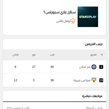
ستارز بلاي سبورتس 1
نوفل باشي
ترتيب الفريفين
#
الفريق
لعب
فوز
تعادل
خ
1
إنتر ميلان
38
27
6
19
هيلاس فيرونا
38
3
12
مواجهات مباشرة
الدوري الإيطالي
الأحد 2 نوفمبر 2025