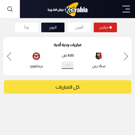
مباشر
أمس
اليوم
غداً
مباريات ودية أندية
9:00 ص
- : -
ستاد رين
برينتفورد
كل المباريات