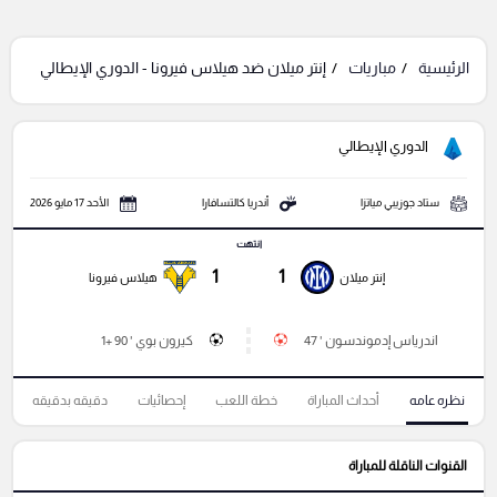
الرئيسية
مباريات
إنتر ميلان ضد هيلاس فيرونا - الدوري الإيطالي
الدوري الإيطالي
ستاد جوزيبي مياتزا
أندريا كالتسافارا
الأحد 17 مايو 2026
انتهت
1
1
إنتر ميلان
هيلاس فيرونا
اندرياس إدموندسون ' 47
كيرون بوي ' 90 +1
نظره عامه
أحداث المباراة
خطة اللعب
إحصائيات
دقيقه بدقيقه
القنوات الناقلة للمباراة