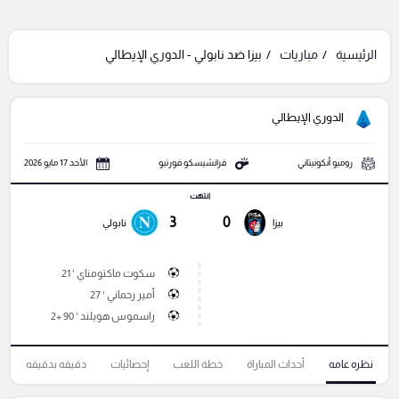
الرئيسية
مباريات
بيزا ضد نابولي - الدوري الإيطالي
الدوري الإيطالي
روميو أنكونيتاني
فرانشيسكو فورنيو
الأحد 17 مايو 2026
انتهت
3
0
بيزا
نابولي
سكوت ماكتومناي ' 21
أمير رحماني ' 27
راسموس هويلند ' 90 +2
نظره عامه
أحداث المباراة
خطة اللعب
إحصائيات
دقيقه بدقيقه