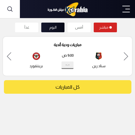
مباشر
أمس
اليوم
غداً
مباريات ودية أندية
9:00 ص
- : -
ستاد رين
برينتفورد
كل المباريات