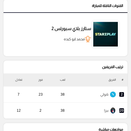
القنوات الناقلة للمباراة
ستارز بلاي سبورتس 2
محمد ابو كبده
ترتيب الفريفين
#
الفريق
لعب
فوز
تعادل
خ
2
نابولي
38
23
7
20
بيزا
38
2
12
مواجهات مباشرة