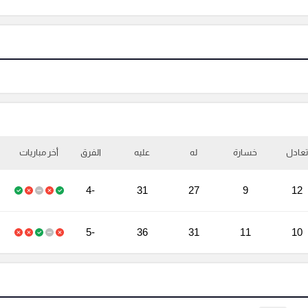
تعادل
خسارة
له
عليه
الفرق
أخر مباريات
-4
31
27
9
12
-5
36
31
11
10