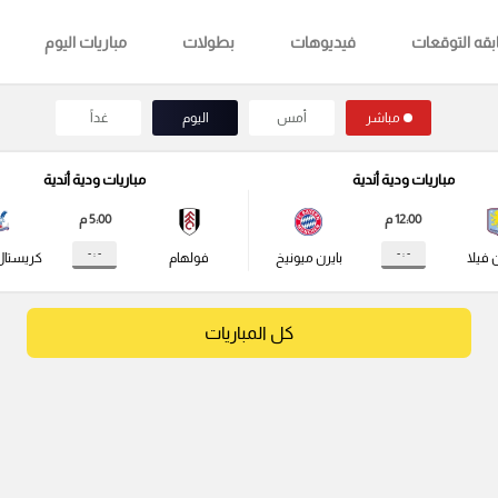
قه التوقعات
فيديوهات
بطولات
مباريات اليوم
مباشر
أمس
اليوم
غداً
مباريات ودية أندية
مباريات ودية أندية
12:00 م
5:00 م
- : -
- : -
 فيلا
بايرن ميونيخ
فولهام
كريستال
كل المباريات