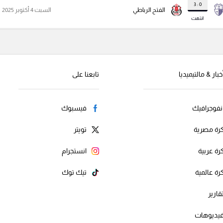
0 : 3
الفتح الرباطي
السبت 4 أكتوبر 2025
انتهت
خبار & مالتيميديا
تابعنا على
نفوجرافيك
فيسبوك
رة مصرية
تويتر
رة عربية
انستجرام
رة عالمية
تيك توك
قارير
يديوهات