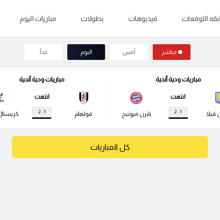
قه التوقعات
فيديوهات
بطولات
مباريات اليوم
مباشر
أمس
اليوم
غداً
مباريات ودية أندية
مباريات ودية أندية
انتهت
انتهت
1 : 2
1 : 2
 فيلا
بايرن ميونيخ
فولهام
كريستال
كل المباريات