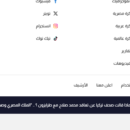
نفوجرافيك
فيسبوك
رة مصرية
تويتر
رة عربية
انستجرام
رة عالمية
تيك توك
قارير
يديوهات
خدام
اعلن معنا
الأرشيف
اذا قالت صحف تركيا عن تعاقد محمد صلاح مع طرابزون ؟ .. "الملك المصري وصف