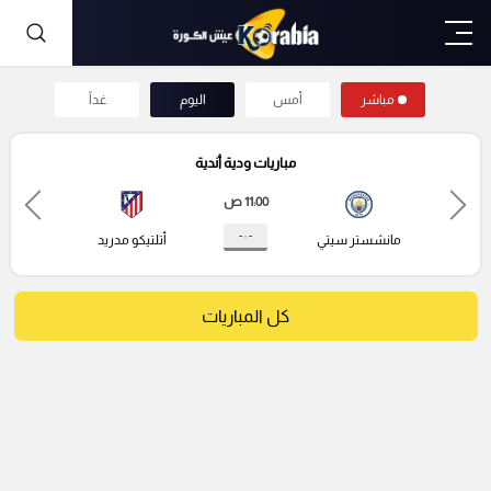
مباشر
أمس
اليوم
غداً
مباريات ودية أندية
11:00 ص
- : -
مانشستر سيتي
أتلتيكو مدريد
كل المباريات