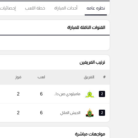
نظره عامه
أحداث المباراة
خطة اللعب
إحصائيات
القنوات الناقلة للمباراة
ترتيب الفريفين
#
الفريق
لعب
فوز
2
6
2
ماميلودي صن داونز
2
6
2
الجيش الملكي
مواجهات مباشرة