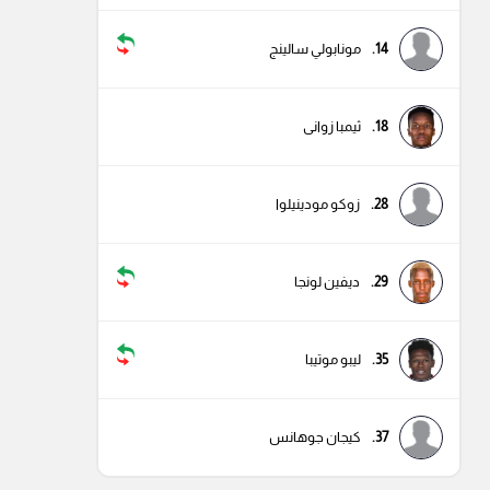
14.
مونابولي سالينج
18.
ثيمبا زوانى
28.
زوكو مودينيلوا
29.
ديفين لونجا
35.
ليبو موتيبا
37.
كيجان جوهانس