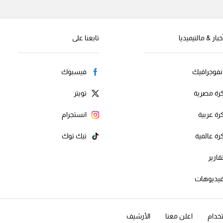
خبار & مالتيميديا
تابعنا على
نفوجرافيك
فيسبوك
رة مصرية
تويتر
رة عربية
انستجرام
رة عالمية
تيك توك
قارير
يديوهات
خدام
اعلن معنا
الأرشيف