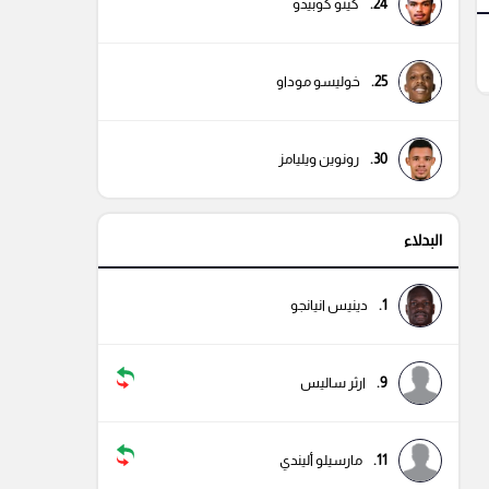
24.
كينو كوبيدو
25.
خوليسو موداو
30.
رونوين ويليامز
البدلاء
1.
دينيس انيانجو
9.
ارثر ساليس
11.
مارسيلو أليندي