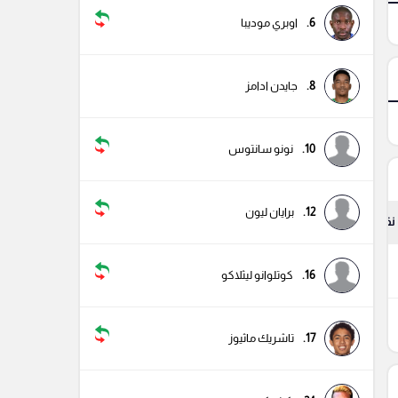
6.
اوبري موديبا
8.
جايدن ادامز
10.
نونو سانتوس
12.
برايان ليون
نقاط
9
16.
كوتلوانو ليثلاكو
9
17.
تاشريك ماثيوز