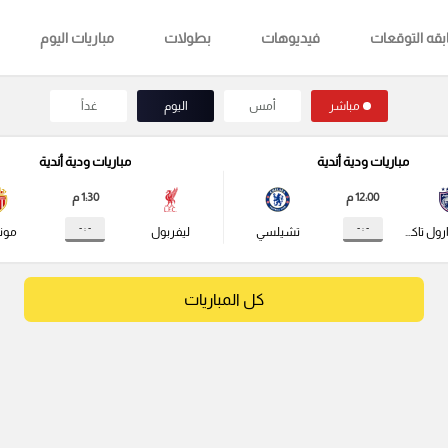
قه التوقعات
فيديوهات
بطولات
مباريات اليوم
مباشر
أمس
اليوم
غداً
مباريات ودية أندية
مباريات ودية أندية
12:00 م
1:30 م
- : -
- : -
جوهور دارول تاكزيم
تشيلسي
ليفربول
مونا
كل المباريات