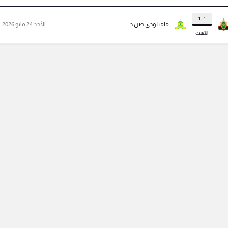
1 : 1
ماميلودي صن داونز
الأحد 24 مايو 2026
انتهت