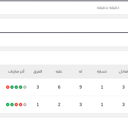
دقيقه بدقيقه
تعادل
خسارة
له
عليه
الفرق
أخر مباريات
3
6
9
1
3
1
2
3
1
3