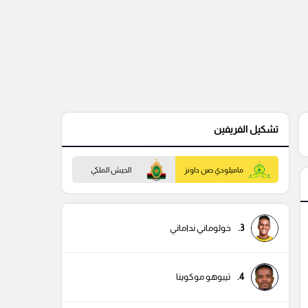
تشكيل الفريفين
ماميلودي صن داونز
الجيش الملكي
3.
خولوماني نداماني
4.
تيبوهو موكوينا