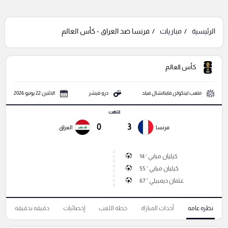
الرئيسية
مباريات
فرنسا ضد العراق - كأس العالم
كأس العالم
ملعب لينكولن فاينانشال فيلد
درو فيشر
الاثنين 22 يونيو 2026
انتهت
0
3
فرنسا
العراق
كيليان مبابي ' 14
كيليان مبابي ' 55
عثمان ديمبيلي ' 67
نظره عامه
أحداث المباراة
خطة اللعب
إحصائيات
دقيقه بدقيقه