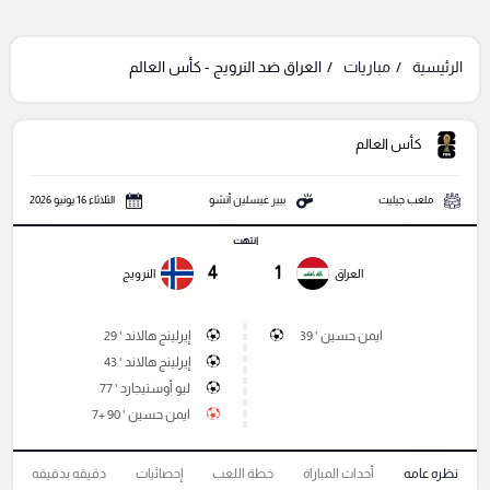
الرئيسية
مباريات
العراق ضد النرويج - كأس العالم
كأس العالم
ملعب جيليت
بيير غيسلين أتشو
الثلاثاء 16 يونيو 2026
انتهت
4
1
العراق
النرويج
ايمن حسين ' 39
إيرلينج هالاند ' 29
إيرلينج هالاند ' 43
ليو أوستيجارد ' 77
ايمن حسين ' 90 +7
نظره عامه
أحداث المباراة
خطة اللعب
إحصائيات
دقيقه بدقيقه