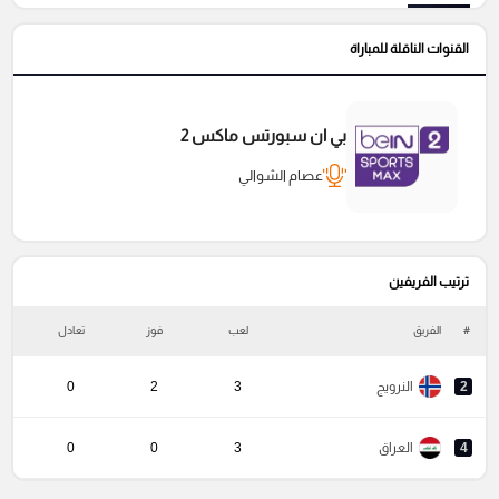
القنوات الناقلة للمباراة
بي ان سبورتس ماكس 2
عصام الشوالي
ترتيب الفريفين
#
الفريق
لعب
فوز
تعادل
خ
2
النرويج
3
2
0
4
العراق
3
0
0