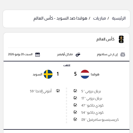
الرئيسية
مباريات
هولندا ضد السويد - كأس العالم
كأس العالم
إن ار جي ستاديوم
مايكل أوليفير
السبت 20 يونيو 2026
انتهت
1
5
هولندا
السويد
بريان بروبي ' 5
أنتوني إلانجا ' 59
بريان بروبي ' 17
كودي جاكبو ' 47
كودي جاكبو ' 54
كريسينسيو سامرفيل ' 89