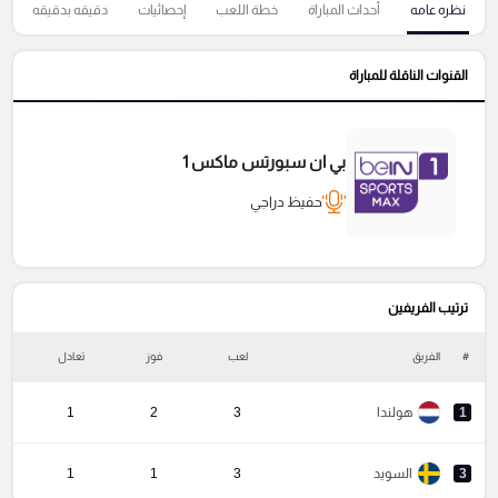
نظره عامه
أحداث المباراة
خطة اللعب
إحصائيات
دقيقه بدقيقه
القنوات الناقلة للمباراة
بي ان سبورتس ماكس 1
حفيظ دراجي
ترتيب الفريفين
#
الفريق
لعب
فوز
تعادل
خ
1
هولندا
3
2
1
3
السويد
3
1
1