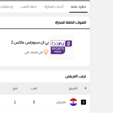
نظره عامه
أحداث المباراة
خطة اللعب
إحصائيات
القنوات الناقلة للمباراة
بي ان سبورتس ماكس 2
علي محمد علي
ترتيب الفريفين
#
الفريق
لعب
فوز
1
3
3
باراجواى