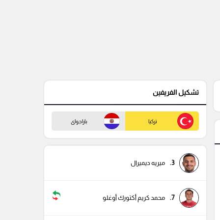
تشكيل الفريفين
تركيا
باراجواى
3.
ميريه ديميرال
7.
محمد كريم أكتورك أوغلو