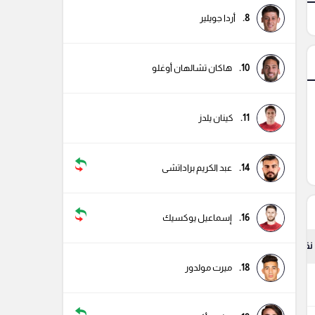
8.
أردا جويلير
10.
هاكان تشالهان أوغلو
11.
كينان يلدز
14.
عبد الكريم براداتشى
16.
إسماعيل يوكسيك
نقاط
18.
ميرت مولدور
4