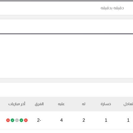
دقيقه بدقيقه
تعادل
خسارة
له
عليه
الفرق
أخر مباريات
-2
4
2
1
1