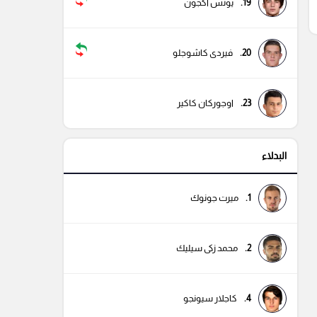
19.
يونس أكجون
3
20.
فيردى كاشوجلو
23.
اوجوركان كاكير
البدلاء
1.
ميرت جونوك
2.
محمد زكى سيليك
4.
كاجلار سيونجو