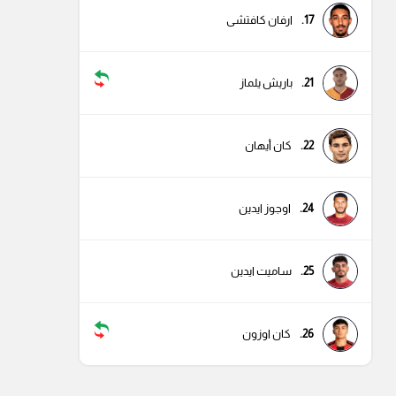
17.
ارفان كافتشى
21.
باريش يلماز
22.
كان أيهان
24.
اوجوز ايدين
25.
ساميت ايدين
26.
كان اوزون