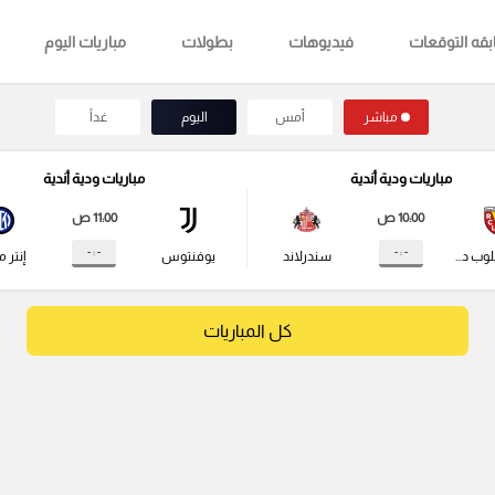
قه التوقعات
فيديوهات
بطولات
مباريات اليوم
مباشر
أمس
اليوم
غداً
مباريات ودية أندية
مباريات ودية أندية
10:00 ص
11:00 ص
- : -
- : -
راسينج كلوب دي لانس
سندرلاند
يوفنتوس
إنتر م
كل المباريات