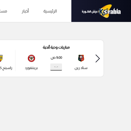
الرئيسية
أخبار
مساب
مباريات ودية أندية
9:00 ص
- : -
ستاد رين
برينتفورد