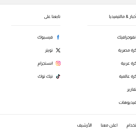
خبار & مالتيميديا
تابعنا على
نفوجرافيك
فيسبوك
رة مصرية
تويتر
رة عربية
انستجرام
رة عالمية
تيك توك
قارير
يديوهات
خدام
اعلن معنا
الأرشيف