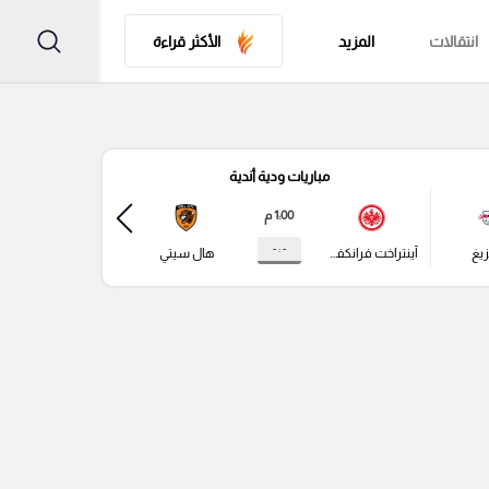
انتقالات
المزيد
الأكثر قراءة
مباريات ودية أندية
مباري
1:00 م
- : -
زيغ
آينتراخت فرانكفورت
هال سيتي
باير ليفركوزن