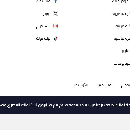
نفوجرافيك
فيسبوك
رة مصرية
تويتر
رة عربية
انستجرام
رة عالمية
تيك توك
قارير
يديوهات
خدام
اعلن معنا
الأرشيف
اذا قالت صحف تركيا عن تعاقد محمد صلاح مع طرابزون ؟ .. "الملك المصري وصف