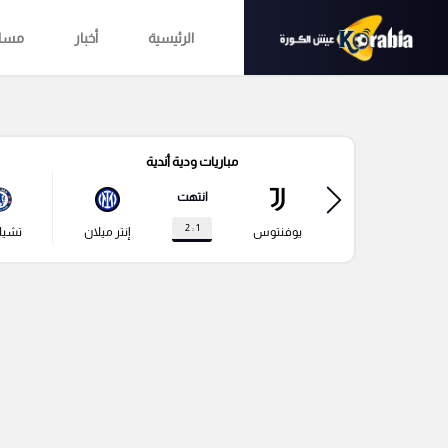
الرئيسية
أخبار
مساب
مباريات ودية أندية
انتهت
1 : 2
يوفنتوس
إنتر ميلان
تشي