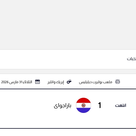
تخبات
ملعب بوليرت ديليليس
إيريك واتلير
الثلاثاء 31 مارس 2026
1
باراجواى
انتهت