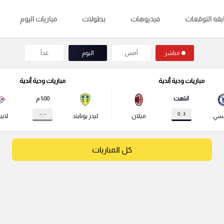
قه التوقعات
فيديوهات
بطولات
مباريات اليوم
مباشر
أمس
اليوم
غداً
مباريات ودية أندية
مباريات ودية أندية
انتهت
1:00 م
- : -
3 : 0
لسي
ميلان
ليدز يونايتد
لايب
كل المباريات