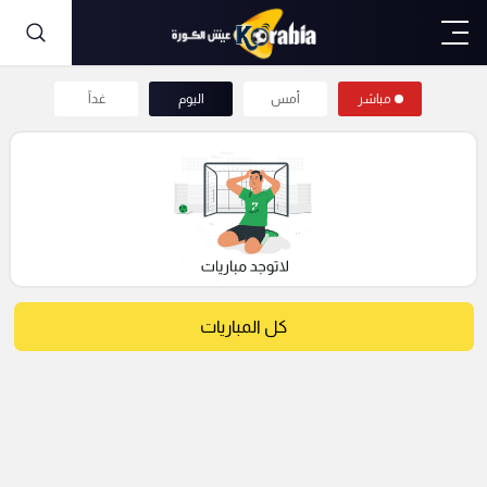
مباشر
أمس
اليوم
غداً
كل المباريات