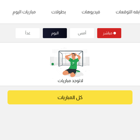
قه التوقعات
فيديوهات
بطولات
مباريات اليوم
مباشر
أمس
اليوم
غداً
كل المباريات