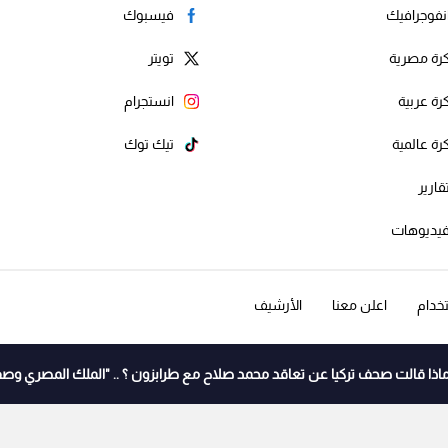
نفوجرافيك
فيسبوك
رة مصرية
تويتر
رة عربية
انستجرام
رة عالمية
تيك توك
قارير
يديوهات
خدام
اعلن معنا
الأرشيف
اذا قالت صحف تركيا عن تعاقد محمد صلاح مع طرابزون ؟ .. "الملك المصري وصف