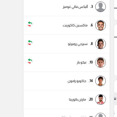
3.
أليكس فالي غوميز
6.
ماكسين كاكوريت
8.
سيرجي روبيرتو
10.
نيكو باز
14.
جاكوبو رامون
نقاط
20.
مارتن باتورينا
73