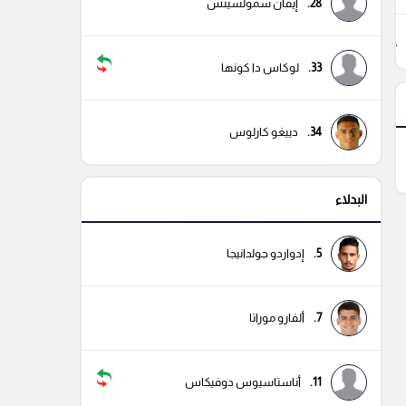
28.
إيفان سمولسيتش
71
33.
لوكاس دا كونها
34.
دييغو كارلوس
البدلاء
5.
إدواردو جولدانيجا
7.
ألفارو موراتا
11.
أناستاسيوس دوفيكاس