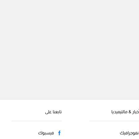
خبار & مالتيميديا
تابعنا على
نفوجرافيك
فيسبوك