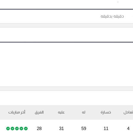
دقيقه بدقيقه
تعادل
خسارة
له
عليه
الفرق
أخر مباريات
28
31
59
11
4