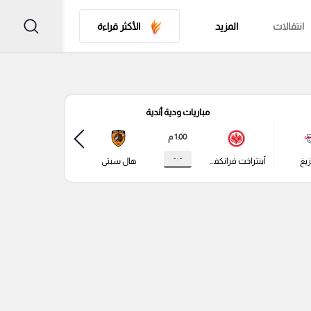
انتقالات
المزيد
الأكثر قراءة
مباريات ودية أندية
مباري
1:00 م
- : -
زيغ
آينتراخت فرانكفورت
هال سيتي
باير ليفركوزن