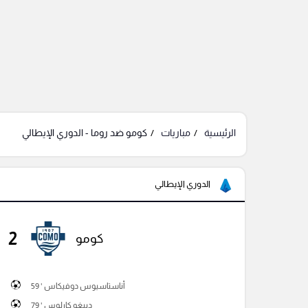
الرئيسية
مباريات
كومو ضد روما - الدوري الإيطالي
الدوري الإيطالي
2
كومو
أناستاسيوس دوفيكاس ' 59
دييغو كارلوس ' 79