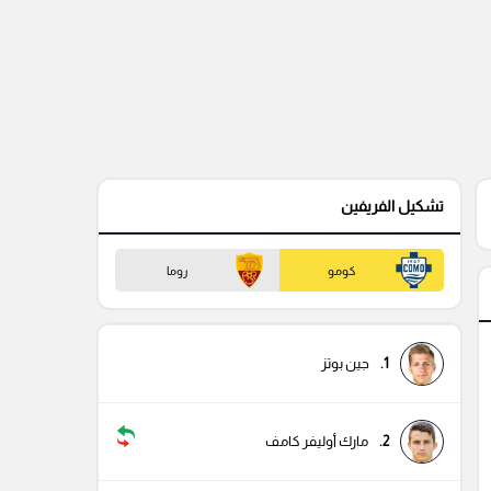
تشكيل الفريفين
كومو
روما
1.
جين بوتز
2.
مارك أوليفر كامف