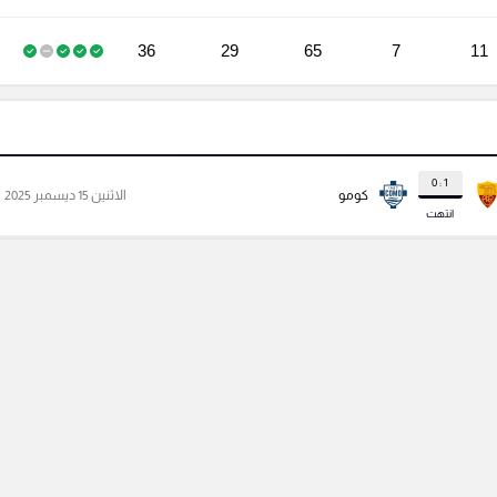
36
29
65
7
11
1 : 0
كومو
الاثنين 15 ديسمبر 2025
انتهت