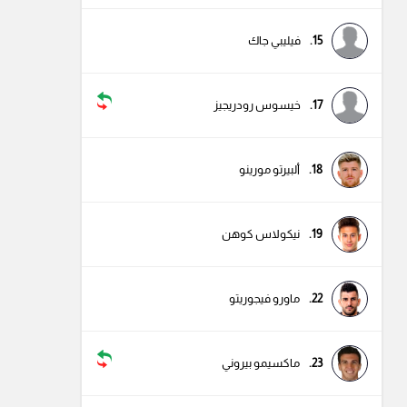
15.
فيليبي جاك
17.
خيسوس رودريجيز
18.
ألبيرتو مورينو
19.
نيكولاس كوهن
22.
ماورو فيجوريتو
23.
ماكسيمو بيروني