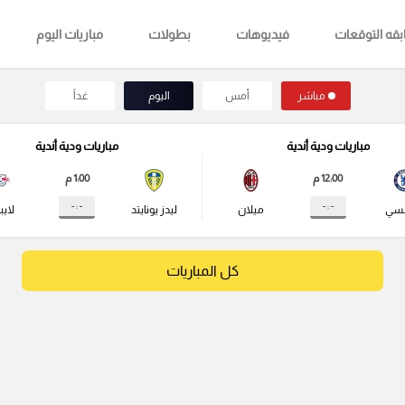
قه التوقعات
فيديوهات
بطولات
مباريات اليوم
مباشر
أمس
اليوم
غداً
مباريات ودية أندية
مباريات ودية أندية
12:00 م
1:00 م
- : -
- : -
لسي
ميلان
ليدز يونايتد
لايب
كل المباريات