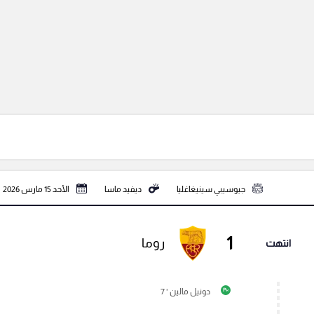
جيوسيبي سينيغاغليا
ديفيد ماسا
الأحد 15 مارس 2026
1
روما
انتهت
دونيل مالين ' 7
P