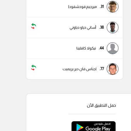
31.
ميرجيم فودشفودا
38.
أساني دياو دياوني
44.
نيكولا كافلينا
77.
اجناس فان دير بريمبت
حمل التطبيق الأن