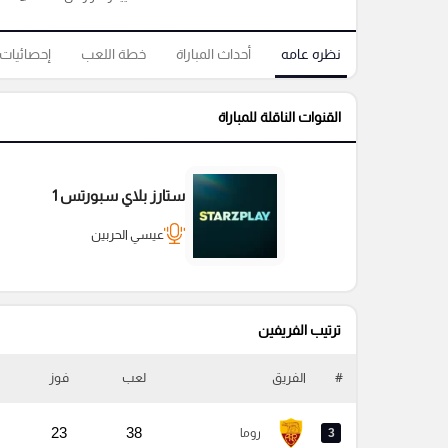
نظره عامه
أحداث المباراة
خطة اللعب
إحصائيات
القنوات الناقلة للمباراة
ستارز بلاي سبورتس 1
عيسي الحربين
ترتيب الفريفين
#
الفريق
لعب
فوز
23
38
3
روما