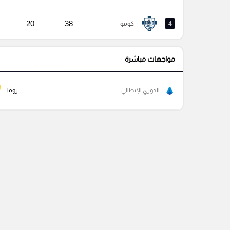
20
38
4
كومو
مواجهات مباشرة
الدوري الإيطالي
روما