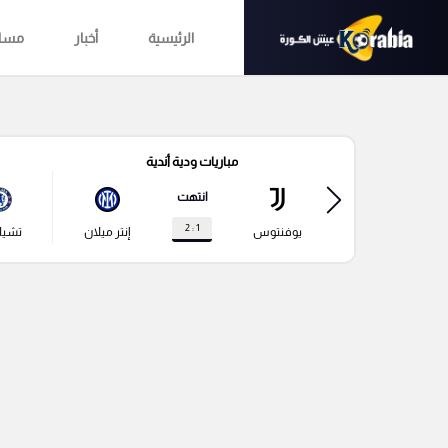
الرئيسية
أخبار
مساب
مباريات ودية أندية
انتهت
1 : 2
يوفنتوس
إنتر ميلان
تشي