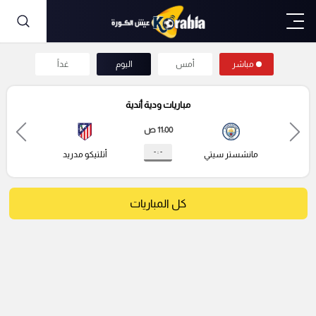
مباشر
أمس
اليوم
غداً
مباريات ودية أندية
11:00 ص
- : -
مانشستر سيتي
أتلتيكو مدريد
كل المباريات