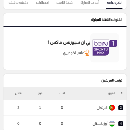
نظره عامه
أحداث المباراة
خطة اللعب
إحصائيات
دقيقه بدقيقه
القنوات الناقلة للمباراة
بي ان سبورتس ماكس 1
عامر الخوذيري
ترتيب الفريفين
#
الفريق
لعب
فوز
تعادل
خ
2
البرتغال
3
1
2
4
أوزبكستان
3
0
0