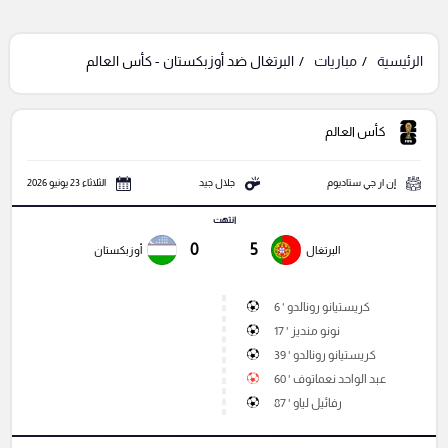
الرئيسية
مباريات
البرتغال ضد أوزبكستان - كأس العالم
كأس العالم
إن ار جي ستاديوم
جلال جيد
الثلاثاء 23 يونيو 2026
انتهت
0
5
البرتغال
أوزبكستان
كريستيانو رونالدو ' 6
نونو منديز ' 17
كريستيانو رونالدو ' 39
عبد الواحد نعماتوف ' 60
رفائيل لياو ' 87