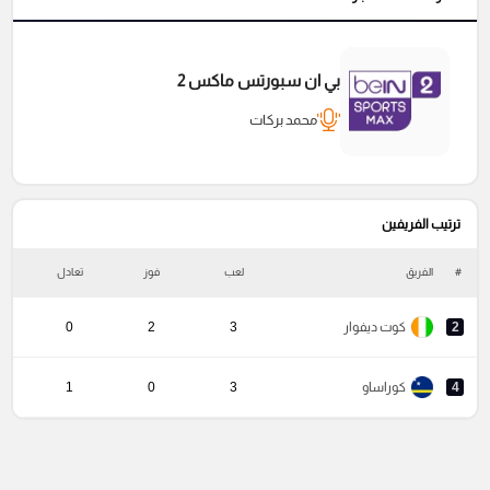
بي ان سبورتس ماكس 2
محمد بركات
ترتيب الفريفين
#
الفريق
لعب
فوز
تعادل
خ
2
كوت ديفوار
3
2
0
4
كوراساو
3
0
1