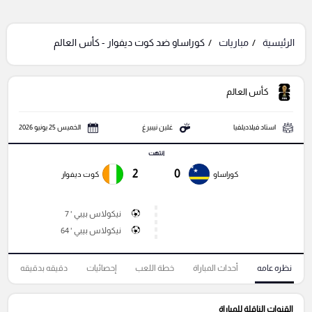
الرئيسية
مباريات
كوراساو ضد كوت ديفوار - كأس العالم
كأس العالم
استاد فيلاديلفيا
غلين نيبيرغ
الخميس 25 يونيو 2026
انتهت
2
0
كوراساو
كوت ديفوار
نيكولاس بيبي ' 7
نيكولاس بيبي ' 64
نظره عامه
أحداث المباراة
خطة اللعب
إحصائيات
دقيقه بدقيقه
القنوات الناقلة للمباراة