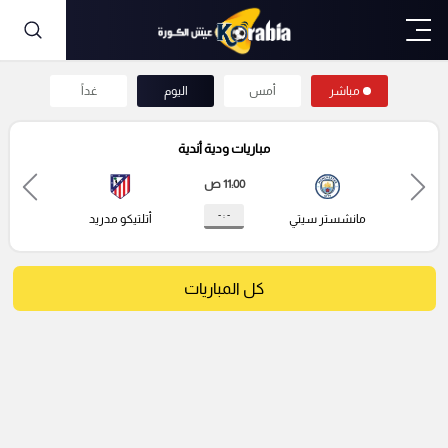
مباشر
أمس
اليوم
غداً
مباريات ودية أندية
11:00 ص
- : -
مانشستر سيتي
أتلتيكو مدريد
كل المباريات