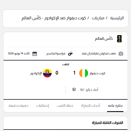
الرئيسية
مباريات
كوت ديفوار ضد الإكوادور - كأس العالم
كأس العالم
ملعب لينكولن فاينانشال فيلد
فرانسوا ليتكسير
الأحد 14 يونيو 2026
انتهت
0
1
كوت ديفوار
الإكوادور
أماد ديالو ' 90
نظره عامه
أحداث المباراة
خطة اللعب
إحصائيات
دقيقه بدقيقه
القنوات الناقلة للمباراة