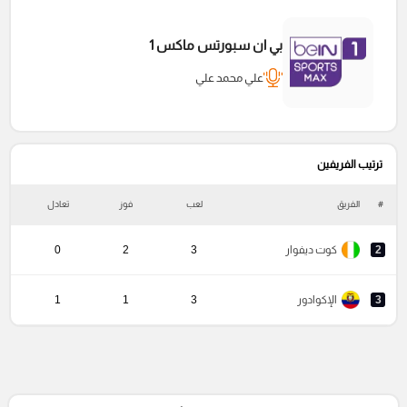
بي ان سبورتس ماكس 1
علي محمد علي
ترتيب الفريفين
#
الفريق
لعب
فوز
تعادل
خ
2
كوت ديفوار
3
2
0
3
الإكوادور
3
1
1