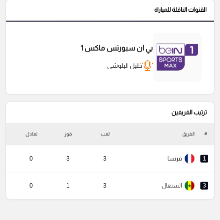
القنوات الناقلة للمباراة
بي ان سبورتس ماكس 1
خليل البلوشي
ترتيب الفريفين
#
الفريق
لعب
فوز
تعادل
خ
1
فرنسا
3
3
0
3
السنغال
3
1
0