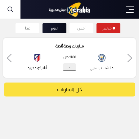
مباشر
أمس
اليوم
غداً
مباريات ودية أندية
11:00 ص
- : -
مانشستر سيتي
أتلتيكو مدريد
كل المباريات