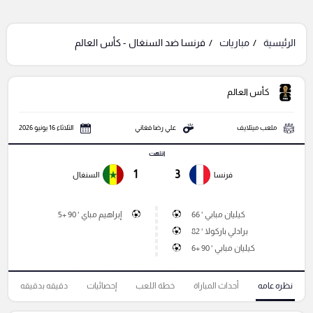
الرئيسية
مباريات
فرنسا ضد السنغال - كأس العالم
كأس العالم
ملعب ميتلايف
علي رضا فغاني
الثلاثاء 16 يونيو 2026
انتهت
1
3
فرنسا
السنغال
كيليان مبابي ' 66
إبراهيم مباي ' 90 +5
برادلي باركولا ' 82
كيليان مبابي ' 90 +6
نظره عامه
أحداث المباراة
خطة اللعب
إحصائيات
دقيقه بدقيقه