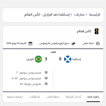
الرئيسية
مباريات
إسكتلندا ضد البرازيل - كأس العالم
كأس العالم
استاد ميامي
سيزار أرتورو راموس بالازويلوس
الأربعاء 24 يونيو 2026
انتهت
3
0
إسكتلندا
البرازيل
فينيسيوس جونيور ' 7
فينيسيوس جونيور ' 45 +3
ماتيوس كونها ' 60
نظره عامه
أحداث المباراة
خطة اللعب
إحصائيات
دقيقه بدقيقه