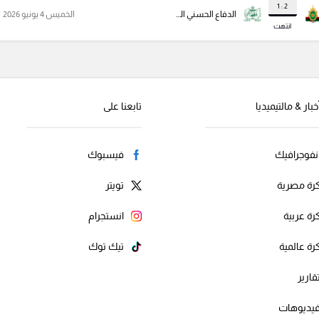
2 : 1
الدفاع الحسني الجديدي
الخميس 4 يونيو 2026
انتهت
خبار & مالتيميديا
تابعنا على
نفوجرافيك
فيسبوك
رة مصرية
تويتر
رة عربية
انستجرام
رة عالمية
تيك توك
قارير
يديوهات