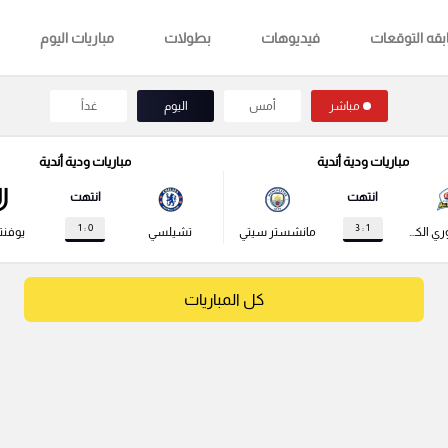
قه التوقعات
فيديوهات
بطولات
مباريات اليوم
مباشر
أمس
اليوم
غداً
مباريات ودية أندية
مباريات ودية أندية
انتهت
انتهت
0 : 1
1 : 3
نجوم الدوري الكوري
مانشستر سيتي
تشيلسي
يوفن
كل المباريات