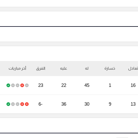
تعادل
خسارة
له
عليه
الفرق
أخر مباريات
23
22
45
1
16
-6
36
30
9
13