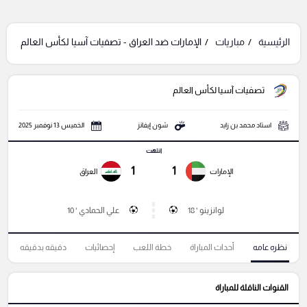
الرئيسية
مباريات
الإمارات ضد العراق - تصفيات آسيا لكأس العالم
تصفيات آسيا لكأس العالم
استاد محمد بن زايد
شون إيفانز
الخميس 13 نوفمبر 2025
انتهت
1
1
الإمارات
العراق
لوانزينو ' 18
علي الحمادي ' 10
نظره عامه
أحداث المباراة
خطة اللعب
إحصائيات
دقيقه بدقيقه
القنوات الناقلة للمباراة