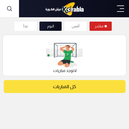
مباشر
أمس
اليوم
غداً
كل المباريات