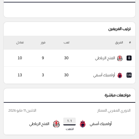
ترتيب الفريفين
#
الفريق
لعب
فوز
تعادل
خ
8
الفتح الرباطي
30
9
10
16
أولمبيك آسفي
30
3
13
مواجهات مباشرة
الدوري المغربي الممتاز
الاثنين 11 مايو 2026
1 : 1
أولمبيك آسفي
الفتح الرباطي
انتهت