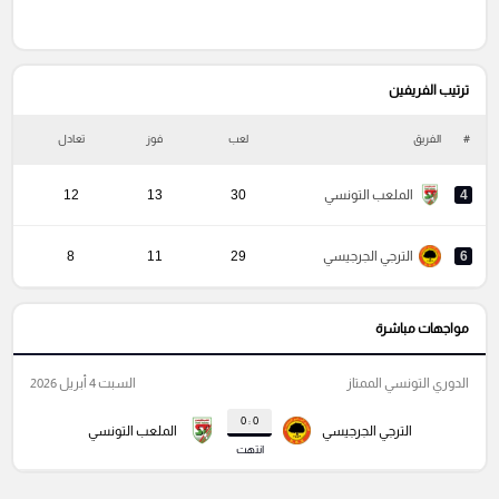
ترتيب الفريفين
#
الفريق
لعب
فوز
تعادل
خ
4
الملعب التونسي
30
13
12
6
الترجي الجرجيسي
29
11
8
مواجهات مباشرة
الدوري التونسي الممتاز
السبت 4 أبريل 2026
0 : 0
الترجي الجرجيسي
الملعب التونسي
انتهت