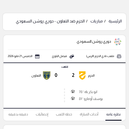
الرئيسية
مباريات
الحزم ضد التعاون - دوري روشن السعودي
دوري روشن السعودي
ملعب نادي الحزم (الرس)
فيصل البلوي
الخميس 21 مايو 2026
انتهت
0
2
الحزم
التعاون
ابو بكر باه ' 78
يوسف أومارو ' 81
نظره عامه
أحداث المباراة
خطة اللعب
إحصائيات
دقيقه بدقيقه