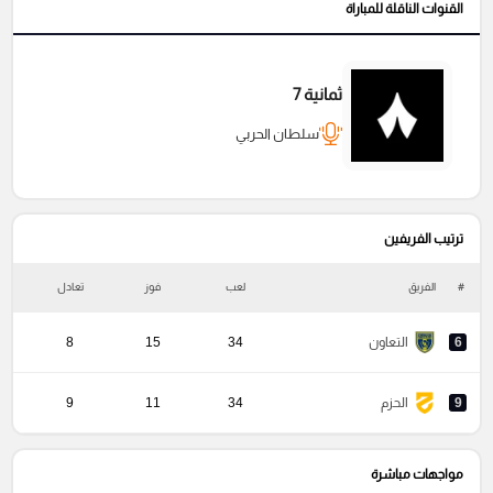
القنوات الناقلة للمباراة
ثمانية 7
سلطان الحربي
ترتيب الفريفين
#
الفريق
لعب
فوز
تعادل
خ
6
التعاون
34
15
8
9
الحزم
34
11
9
مواجهات مباشرة