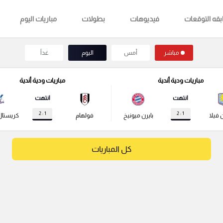
قه التوقعات
فيديوهات
بطولات
مباريات اليوم
مباشر
أمس
اليوم
غداً
مباريات ودية أندية
مباريات ودية أندية
انتهت
انتهت
1 : 2
1 : 2
 فيلا
بايرن ميونيخ
فولهام
كريستال
كل المباريات