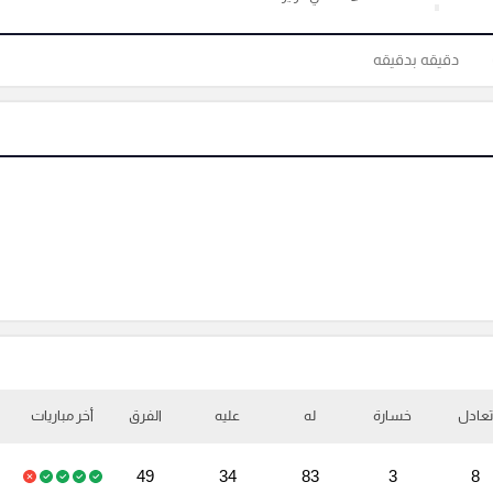
دقيقه بدقيقه
تعادل
خسارة
له
عليه
الفرق
أخر مباريات
49
34
83
3
8