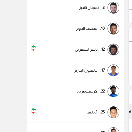
8.
ناهيتان نانديز
10.
مصعب الجوير
12.
ياسر الشهراني
17.
جاستون ألفاريز
22.
كريستوفر باه
نقاط
25.
أوتافيو
77