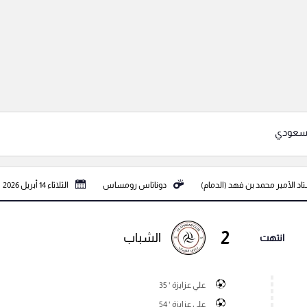
لسعودي
اد الأمير محمد بن فهد (الدمام)
دوناتاس رومساس
الثلاثاء 14 أبريل 2026
2
الشباب
انتهت
علي عزايزة ' 35
علي عزايزة ' 54