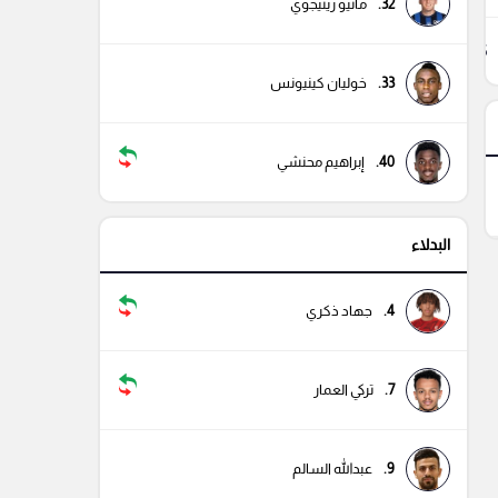
32.
ماتيو ريتيجوي
35
33.
خوليان كينيونس
40.
إبراهيم محنشي
البدلاء
4.
جهاد ذكري
7.
تركي العمار
9.
عبدالله السالم