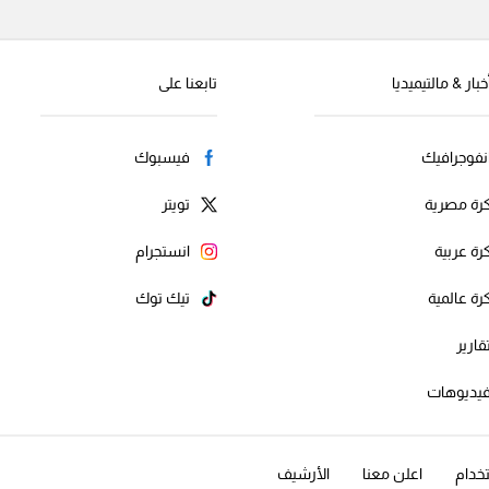
خبار & مالتيميديا
تابعنا على
نفوجرافيك
فيسبوك
رة مصرية
تويتر
رة عربية
انستجرام
رة عالمية
تيك توك
قارير
يديوهات
خدام
اعلن معنا
الأرشيف