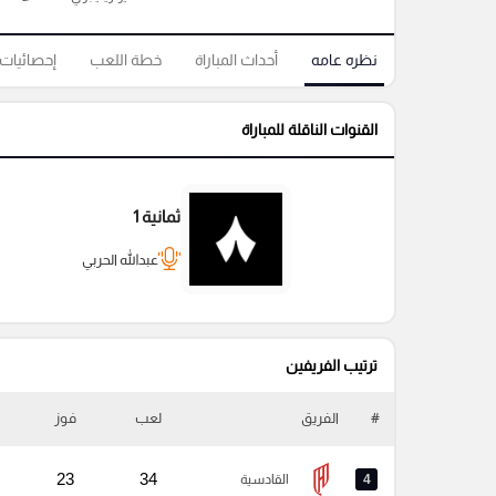
نظره عامه
أحداث المباراة
خطة اللعب
إحصائيات
القنوات الناقلة للمباراة
ثمانية 1
عبدالله الحربي
ترتيب الفريفين
#
الفريق
لعب
فوز
23
34
4
القادسية