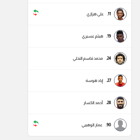
11.
علي هزازي
19.
هيثم عسيري
24.
محمد قاسم النخلي
27.
إياد هوسة
28.
أحمد الكسار
90.
عمار الوهيبي