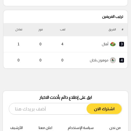
ترتيب الفريفين
#
الفريق
لعب
فوز
تعادل
خ
3
أهال
4
0
1
4
موهون باجان
0
0
0
ابق على إطلاع دائم بأحدث الاخبار
اشترك الان
من نحن
سياسة الإستخدام
اعلن معنا
الأرشيف