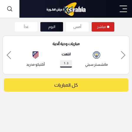
مباشر
أمس
اليوم
غداً
مباريات ودية أندية
انتهت
3 : 1
مانشستر سيتي
أتلتيكو مدريد
كل المباريات