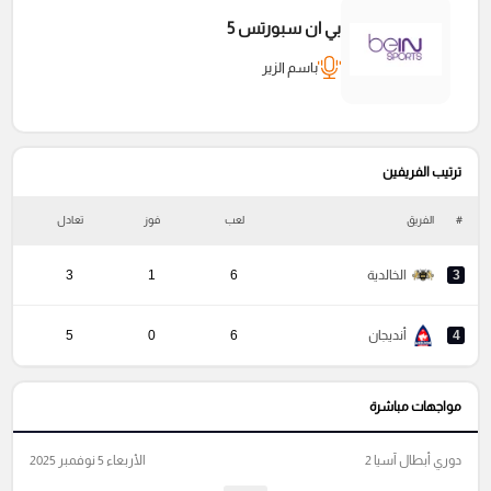
بي ان سبورتس 5
باسم الزير
ترتيب الفريفين
#
الفريق
لعب
فوز
تعادل
خ
3
الخالدية
6
1
3
4
أنديجان
6
0
5
مواجهات مباشرة
دوري أبطال آسيا 2
الأربعاء 5 نوفمبر 2025