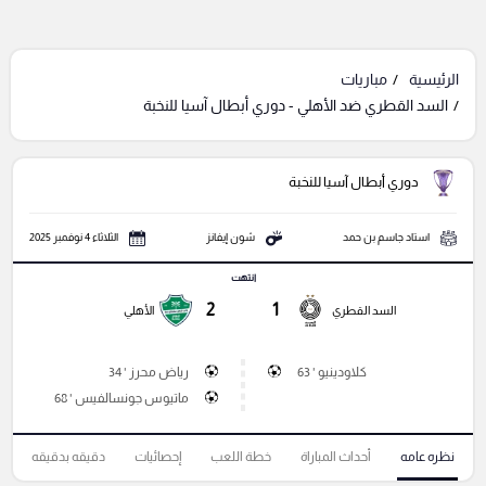
الرئيسية
مباريات
السد القطري ضد الأهلي - دوري أبطال آسيا للنخبة
دوري أبطال آسيا للنخبة
استاد جاسم بن حمد
شون إيفانز
الثلاثاء 4 نوفمبر 2025
انتهت
2
1
السد القطري
الأهلي
كلاودينيو ' 63
رياض محرز ' 34
ماتيوس جونسالفيس ' 68
نظره عامه
أحداث المباراة
خطة اللعب
إحصائيات
دقيقه بدقيقه