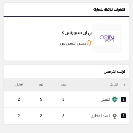
القنوات الناقلة للمباراة
بي ان سبورتس 3
حسن العيدروس
ترتيب الفريفين
#
الفريق
لعب
فوز
تعادل
خ
2
الأهلي
8
5
2
8
السد القطري
8
2
2