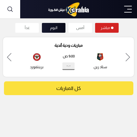
مباشر
أمس
اليوم
غداً
مباريات ودية أندية
9:00 ص
- : -
ستاد رين
برينتفورد
كل المباريات