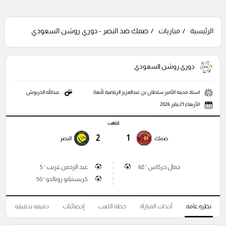
الرئيسية
مباريات
ضمك ضد النصر - دوري روشن السعودي
دوري روشن السعودي
استاد مدينة الأمير سلطان بن عبدالعزيز الرياضية (أبها)
عبدالله الخربوش
الأربعاء 21 يناير 2026
انتهت
2
1
ضمك
النصر
جمال حركاس ' 68
عبد الرحمن غريب ' 5
كريستيانو رونالدو ' 50
نظره عامه
أحداث المباراة
خطة اللعب
إحصائيات
دقيقه بدقيقه