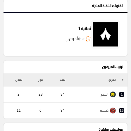
القنوات الناقلة للمباراة
ثمانية 1
عبدالله الحربي
ترتيب الفريفين
#
الفريق
لعب
فوز
تعادل
خ
1
النصر
34
28
2
16
ضمك
34
6
11
مواجهات مباشرة