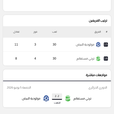
ترتيب الفريفين
#
الفريق
لعب
فوز
تعادل
خ
15
مولودية البيض
30
3
11
16
ترجي مستغانم
30
4
8
مواجهات مباشرة
الدوري الجزائري
الجمعة 5 يونيو 2026
2 : 2
ترجي مستغانم
مولودية البيض
انتهت