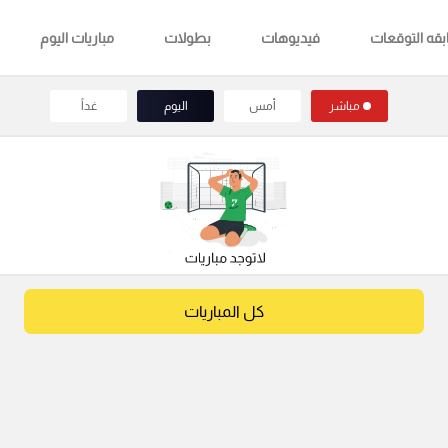
قه التوقعات
فيديوهات
بطولات
مباريات اليوم
مباشر
أمس
اليوم
غداً
كل المباريات