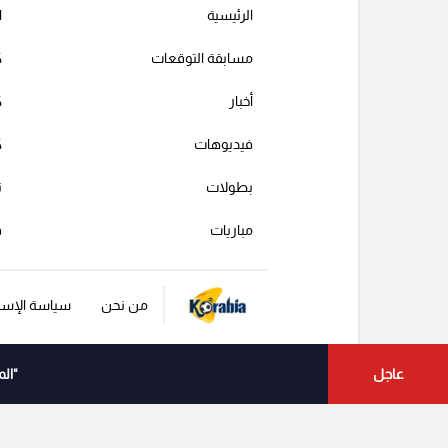
الرئيسية
ا
مسابقة التوقعات
ك
أخبار
ك
فيديوهات
ك
بطولات
ت
مباريات
ف
من نحن
سياسة الإست
عاجل
"ال