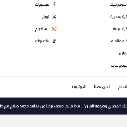
نفوجرافيك
فيسبوك
رة مصرية
تويتر
رة عربية
انستجرام
رة عالمية
تيك توك
قارير
يديوهات
خدام
اعلن معنا
الأرشيف
ملك المصري وصفقة القرن" .. ماذا قالت صحف تركيا عن تعاقد محمد صلاح مع ط