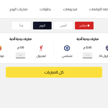
قه التوقعات
فيديوهات
بطولات
مباريات اليوم
مباشر
أمس
اليوم
غداً
مباريات ودية أندية
مباريات ودية أندية
12:00 م
1:30 م
- : -
- : -
جوهور دارول تاكزيم
تشيلسي
ليفربول
مونا
كل المباريات