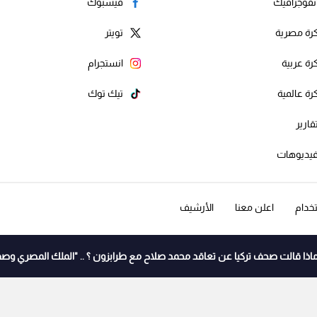
نفوجرافيك
فيسبوك
رة مصرية
تويتر
رة عربية
انستجرام
رة عالمية
تيك توك
قارير
يديوهات
خدام
اعلن معنا
الأرشيف
اذا قالت صحف تركيا عن تعاقد محمد صلاح مع طرابزون ؟ .. "الملك المصري وصف